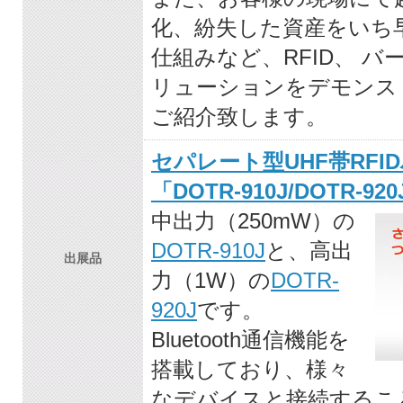
化、紛失した資産をいち
仕組みなど、RFID、 
リューションをデモンス
ご紹介致します。
セパレート型UHF帯RF
「DOTR-910J/DOTR-92
中出力（250mW）の
DOTR-910J
と、高出
出展品
力（1W）の
DOTR-
920J
です。
Bluetooth通信機能を
搭載しており、様々
なデバイスと接続するこ